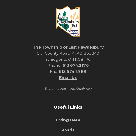
The Township of East Hawkesbury
5151 County Road 14, PO Box 340
St-Eugene, ON K0B 1P0
Phone:
613.674.2170
Fax:
613.674.2989
Email Us
© 2022 East Hawkesbury
Useful Links
Living Here
Roads